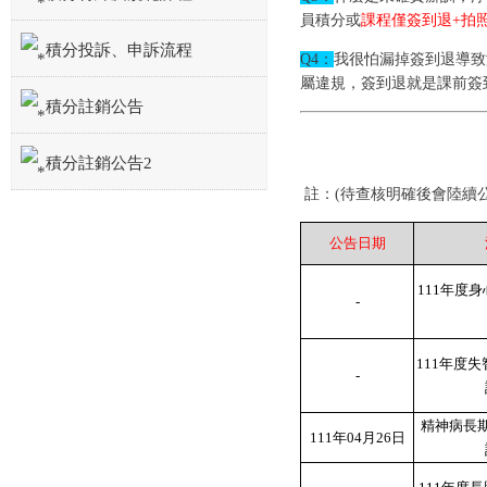
員積分或
課程僅簽到退+拍
積分投訴、申訴流程
Q4：
我很怕漏掉簽到退導致
屬違規，簽到退就是課前簽
積分註銷公告
積分註銷公告2
註：(待查核明確後會陸續公
公告日期
111年度
-
111年度
-
精神病長期
111年04月26日