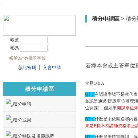
積分申請區 >
積分
帳號
密碼
帳號為"身份證字號"
若經本會或主管單位
忘記密碼
│
入會申請
常見Q＆A
積分申請區
Q1：
有認證字號不是就代
並認證通過(開課單位辦理
積分申請
位開課)，但如果
開課單位
Q2：
什麼是未依照送審內
積分成果
果是B員不符講師資格者上課
積分特殊及規範課程
Q3：
什麼是未確實辦訓，