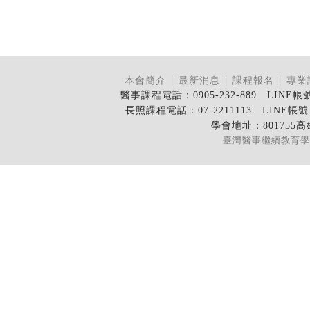
本會簡介
│
最新消息
│
課程報名
│
專業
醫事課程電話：0905-232-889 LINE帳號：@
長照課程電話：07-2211113 LINE帳號：@
學會地址：801755
臺灣醫事繼續教育學會 版權